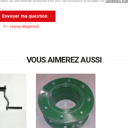
isateur du site Internet reconnaît avoir pris connaissance et accepté nos
conditions d’ut
Envoyer ma question
(* = champ obligatoire)
VOUS AIMEREZ AUSSI