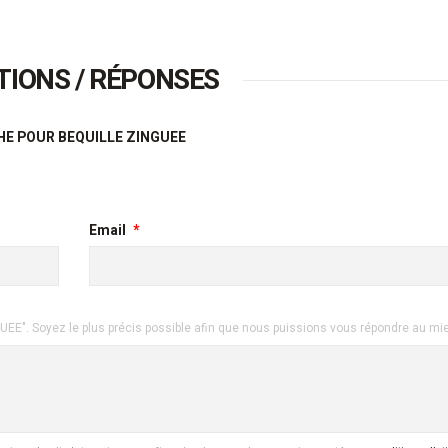
TIONS / RÉPONSES
E POUR BEQUILLE ZINGUEE
Email
E". Soyez le plus précis possible afin que nous puissions vous répondre au mi