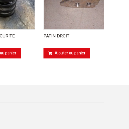
CURITE
PATIN DROIT
DENTS E
 au panier
Ajouter au panier
Aj