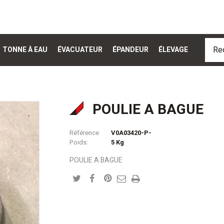
TONNE À EAU
ÉVACUATEUR
ÉPANDEUR
ÉLEVAGE
POULIE A BAGUE
Référence
V0A03420-P-
Poids:
5
Kg
POULIE A BAGUE