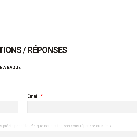
TIONS / RÉPONSES
E A BAGUE
Email
s précis possible afin que nous puissions vous répondre au mieux.