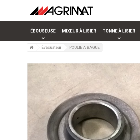
ÉBOUSEUSE
MIXEUR À LISIER
TONNE À LISIER
>
Évacuateur
>
POULIE A BAGUE