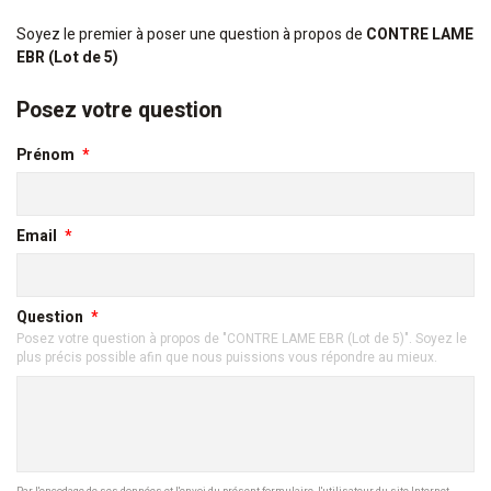
Soyez le premier à poser une question à propos de
CONTRE LAME
EBR (Lot de 5)
Posez votre question
Prénom
Email
Question
Posez votre question à propos de "CONTRE LAME EBR (Lot de 5)". Soyez le
plus précis possible afin que nous puissions vous répondre au mieux.
Par l'encodage de ses données et l'envoi du présent formulaire, l'utilisateur du site Internet