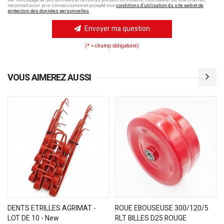
reconnaît avoir pris connaissance et accepté nos
conditions d’utilisation du site web et de
protection des données personnelles
.
Envoyer ma question
(* = champ obligatoire)
VOUS AIMEREZ AUSSI
DENTS ETRILLES AGRIMAT -
ROUE EBOUSEUSE 300/120/5
LOT DE 10 - New
RLT BILLES D25 ROUGE